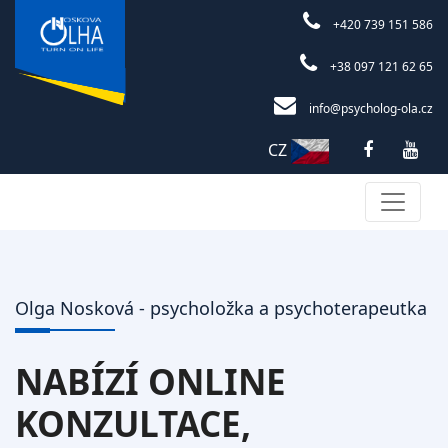
+420 739 151 586
+38 097 121 62 65
info@psycholog-ola.cz
CZ
Olga Nosková - psycholožka a psychoterapeutka
NABÍZÍ ONLINE
KONZULTACE,